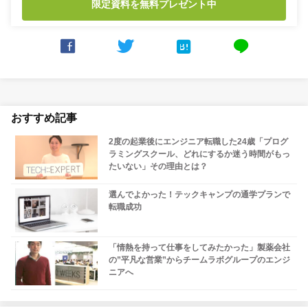
限定資料を無料プレゼント中



line
おすすめ記事
2度の起業後にエンジニア転職した24歳「プログ
ラミングスクール、どれにするか迷う時間がもっ
たいない」その理由とは？
選んでよかった！テックキャンプの通学プランで
転職成功
「情熱を持って仕事をしてみたかった」製薬会社
の”平凡な営業”からチームラボグループのエンジ
ニアへ