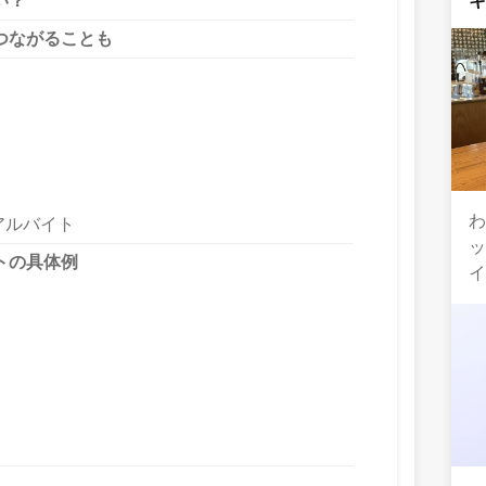
い？
つながることも
わ
アルバイト
トの具体例