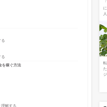
する
する
金を稼ぐ方法
ジ
と理解する