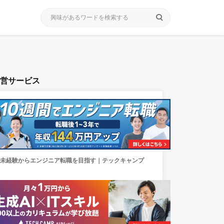
search
運営サービス
未経験からエンジニア転職を目指す｜テックキャンプ