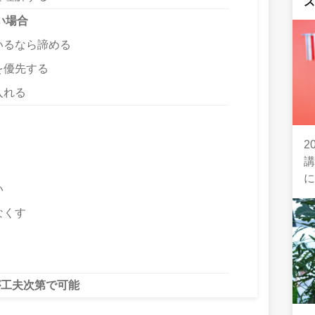
い場合
いるなら諦める
を優先する
入れる
2
い
なくす
工夫次第で可能