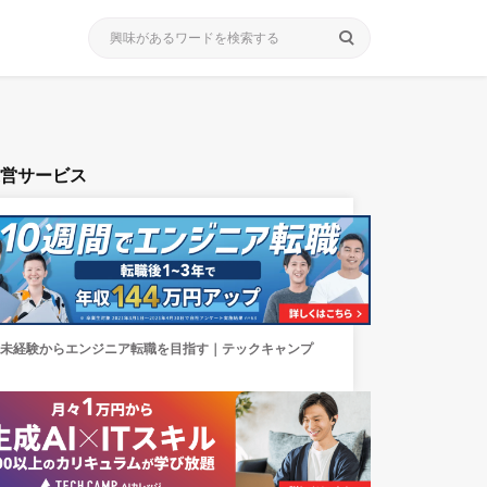
search
運営サービス
未経験からエンジニア転職を目指す｜テックキャンプ