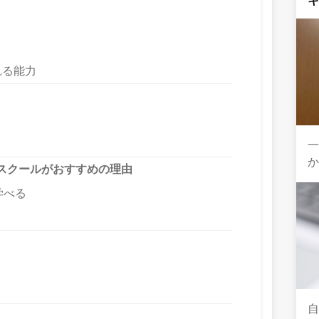
れる能力
一
か
スクールがおすすめの理由
学べる
自