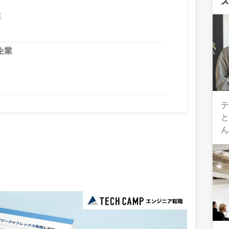
業
企業
テ