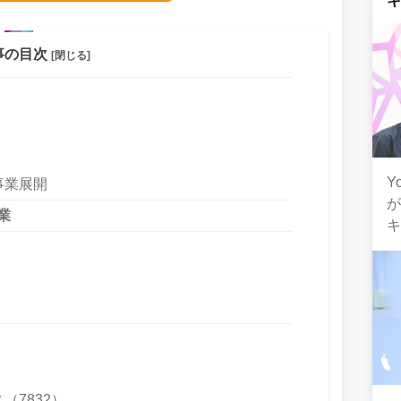
事の目次
[閉じる]
Y
事業展開
業
）
7832）