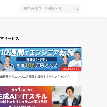
search
運営サービス
未経験からエンジニア転職を目指す｜テックキャンプ