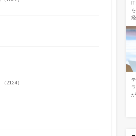
I
テ
2124）