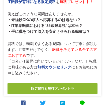
IT転職が有利になる限定資料
を
無料プレゼント中！
例えばこのような疑問はありませんか。
・未経験OKの求人へ応募するのは危ない？
・IT業界転職における“35歳限界説”は本当？
・手に職をつけて収入を安定させられる職種は？
資料では、転職でよくある疑問について丁寧に解説し
ます。IT業界だけでなく、
転職を考えている全ての方
におすすめ
です。
「自分がIT業界に向いているかどうか」など、IT転職
に興味がある方は
無料カウンセリング
にもお気軽にお
申し込みください。
限定資料を無料プレゼント中



line