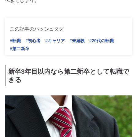
べきでしょう。
この記事のハッシュタグ
#転職
#初心者
#キャリア
#未経験
#20代の転職
#第二新卒
新卒3年目以内なら第二新卒として転職で
きる