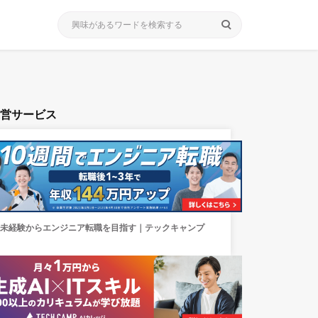
search
運営サービス
未経験からエンジニア転職を目指す｜テックキャンプ