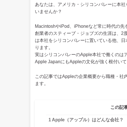
あなたは、アメリカ・シリコンバレーに本社を
いませんか？
MacintoshやiPod、iPhoneなど常に時代
創業者のスティーブ・ジョブズの生涯は、2度
は本社をシリコンバレーに置いている他、日本向
ります。
実はシリコンバレーのApple本社で働くの
Apple JapanにもAppleの文化が強く根付
この記事ではAppleの企業概要から職種・社
ます。
この記
1
Apple（アップル）はどんな会社？