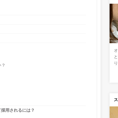
と
い？
て採用されるには？