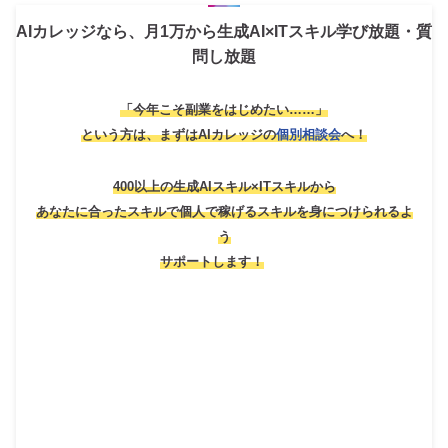
AIカレッジなら、月1万から生成AI×ITスキル学び放題・質
問し放題
「今年こそ副業をはじめたい……」
という方は、
まずはAIカレッジの
個別相談会
へ！
400以上の生成AIスキル×ITスキルから
あなたに合ったスキルで個人で稼げるスキルを身につけられるよ
う
サポートします！