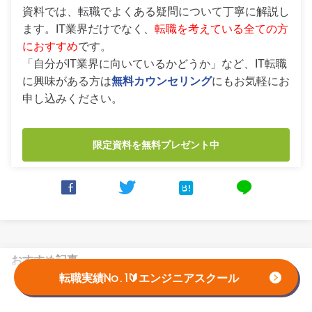
資料では、転職でよくある疑問について丁寧に解説し
ます。IT業界だけでなく、
転職を考えている全ての方
におすすめ
です。
「自分がIT業界に向いているかどうか」など、IT転職
に興味がある方は
無料カウンセリング
にもお気軽にお
申し込みください。
限定資料を無料プレゼント中



line
おすすめ記事
転職実績No.1🔰エンジニアスクール
未経験からプログラミングに挑戦！修行期間を乗
り越え年収1000万円超えのITエンジニアへ