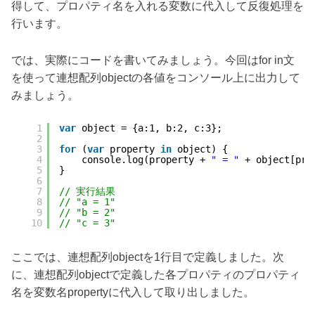
得して、プロパティ名を入れる変数に代入して反復処理を
行います。
では、実際にコードを書いてみましょう。今回はfor in文
を使って連想配列objectの各値をコンソール上に出力して
みましょう。
1
var
object = {a:1, b:2, c:3}; 
2
3
for
(
var
property 
in
object) { 
4
console.log(property + 
" = "
+ object[pro
5
}
6
7
// 実行結果
8
// "a = 1"
9
// "b = 2"
10
// "c = 3"
ここでは、連想配列objectを1行目で定義しました。次
に、連想配列objectで定義した各プロパティのプロパティ
名を変数名propertyに代入して取り出しました。