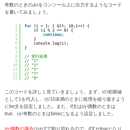
奇数のときのみiをコンソール上に出力するようなコード
を書いてみましょう。
1
for
(i = 1; i &lt; 10;i++) {
2
if
(i % 2 == 0) {
3
continue
;
4
}
5
console.log(i);
6
}
7
8
// 実行結果
9
// "1"
10
// "3"
11
// "5"
12
// "7"
13
// "9"
このコードを詳しく見ていきましょう。まず、iの初期値
として1を代入し、iが10未満のときに処理を繰り返すよう
にfor文を設定しました。また、if文はiが偶数のときは
true、iが奇数のときはfalseになるよう設定しました。
iが偶数の場合
はiが2で割り切れるので、if文がtrueとなり