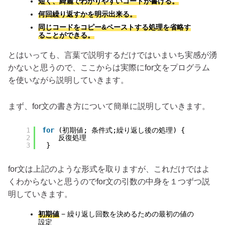
短く、綺麗でわかりやすいコードが書ける。
何回繰り返すかを明示出来る。
同じコードをコピー&ペーストする処理を省略す
ることができる。
とはいっても、言葉で説明するだけではいまいち実感が湧
かないと思うので、ここからは実際にfor文をプログラム
を使いながら説明していきます。
まず、for文の書き方について簡単に説明していきます。
1
for
(初期値; 条件式;繰り返し後の処理) {
2
反復処理
3
}
for文は上記のような形式を取りますが、これだけではよ
くわからないと思うのでfor文の引数の中身を１つずつ説
明していきます。
初期値
− 繰り返し回数を決めるための最初の値の
設定