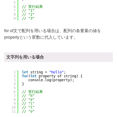
5
6
// 実行結果
7
// "1"
8
// "2"
9
// "3"
for of文で配列を用いる場合は、配列の各要素の値を
propertyという変数に代入しています。
文字列を用いる場合
1
let
string = 
"hello"
;
2
for
(
let
property of string) {
3
console.log(property);
4
}
5
6
// 実行結果
7
// "h"
8
// "e"
9
// "l"
10
// "l"
11
// "o"