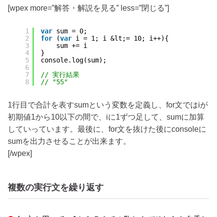
[wpex more=”解答・解説を見る” less=”閉じる”]
1
var
sum = 0;
2
for
(
var
i = 1; i &lt;= 10; i++){
3
sum += i
4
}
5
console.log(sum);
6
7
// 実行結果
8
// "55"
1行目で合計を表すsumという変数を定義し、for文ではiが
初期値1から10以下の間で、iに1ずつ足して、sumに加算
していっています。最後に、for文を抜けた後にconsoleに
sumを出力させることが出来ます。
[/wpex]
複数の実行文を繰り返す