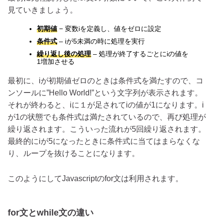
見ていきましょう。
初期値
− 変数iを定義し、値をゼロに設定
条件式
– iが5未満の時に処理を実行
繰り返し後の処理
– 処理が終了するごとにiの値を
1増加させる
最初に、iが初期値ゼロのときは条件式を満たすので、コ
ンソールに”Hello World!”という文字列が表示されます。
それが終わると、iに１が足されてiの値が1になります。i
が1の状態でも条件式は満たされているので、再び処理が
繰り返されます。こういった流れが5回繰り返されます。
最終的にiが5になったときに条件式に当てはまらなくな
り、ループを抜けることになります。
このようにしてJavascriptのfor文は利用されます。
for文とwhile文の違い