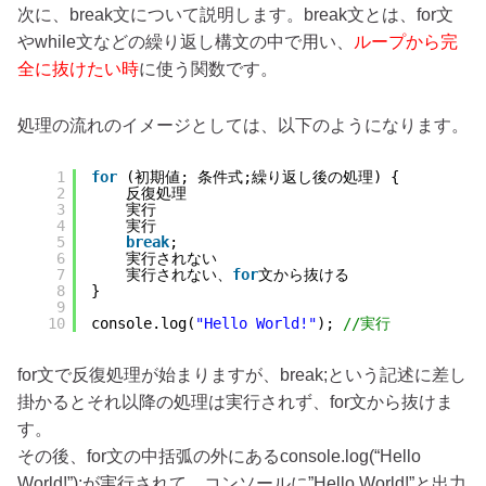
次に、break文について説明します。break文とは、for文
やwhile文などの繰り返し構文の中で用い、
ループから完
全に抜けたい時
に使う関数です。
処理の流れのイメージとしては、以下のようになります。
1
for
(初期値; 条件式;繰り返し後の処理) {
2
反復処理
3
実行
4
実行
5
break
;
6
実行されない
7
実行されない、
for
文から抜ける
8
}
9
10
console.log(
"Hello World!"
); 
//実行
for文で反復処理が始まりますが、break;という記述に差し
掛かるとそれ以降の処理は実行されず、for文から抜けま
す。
その後、for文の中括弧の外にあるconsole.log(“Hello
World!”);が実行されて、コンソールに”Hello World!”と出力