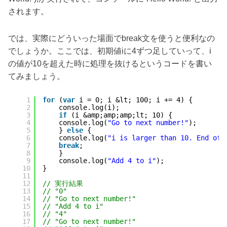
されます。
では、実際にどういった場面でbreak文を使うと便利なの
でしょうか。ここでは、初期値iに4ずつ足していって、i
の値が10を超えた時に処理を抜けるというコードを書い
てみましょう。
1
for
(
var
i = 0; i &lt; 100; i += 4) {
2
console.log(i);
3
if
(i &amp;amp;amp;lt; 10) {
4
console.log(
"Go to next number!"
);
5
} 
else
{
6
console.log(
"i is larger than 10. End of 
7
break
;
8
}
9
console.log(
"Add 4 to i"
);
10
}
11
12
// 実行結果
13
// "0"
14
// "Go to next number!"
15
// "Add 4 to i"
16
// "4"
17
// "Go to next number!"