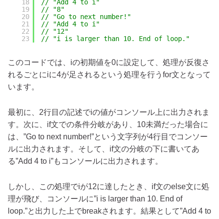
18
// "Add 4 to i"
19
// "8"
20
// "Go to next number!"
21
// "Add 4 to i"
22
// "12"
23
// "i is larger than 10. End of loop."
このコードでは、iの初期値を0に設定して、処理が反復さ
れるごとにiに4が足されるという処理を行うfor文となって
います。
最初に、2行目の記述でiの値がコンソール上に出力されま
す。次に、if文での条件分岐があり、10未満だった場合に
は、”Go to next number!”という文字列が4行目でコンソー
ルに出力されます。そして、if文の分岐の下に書いてあ
る”Add 4 to i”もコンソールに出力されます。
しかし、この処理でiが12に達したとき、if文のelse文に処
理が飛び、コンソールに”i is larger than 10. End of
loop.”と出力した上でbreakされます。結果として”Add 4 to