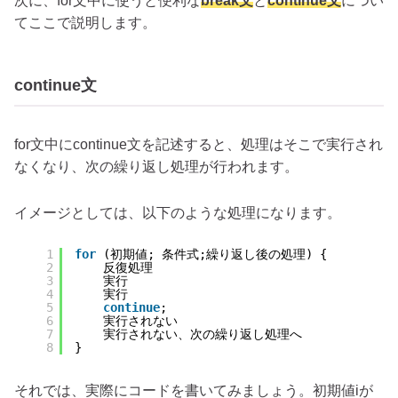
次に、for文中に使うと便利な
break文
と
continue文
につい
てここで説明します。
continue文
for文中にcontinue文を記述すると、処理はそこで実行され
なくなり、次の繰り返し処理が行われます。
イメージとしては、以下のような処理になります。
1
for
(初期値; 条件式;繰り返し後の処理) {
2
反復処理
3
実行
4
実行
5
continue
;
6
実行されない
7
実行されない、次の繰り返し処理へ
8
}
それでは、実際にコードを書いてみましょう。初期値iが