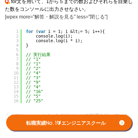
Q.
for文を用いて、1から５までの数およびそれらを自乗し
た数をコンソールに出力させなさい。
[wpex more=”解答・解説を見る” less=”閉じる”]
1
for
(
var
i = 1; i &lt;= 5; i++){
2
console.log(i);
3
console.log(i * i);
4
}
5
6
// 実行結果
7
// "1"
8
// "1"
9
// "2"
10
// "4"
11
// "3"
12
// "9"
13
// "4"
14
// "16"
15
// "5"
16
// "25"
ここでは、console.logを２行にわけて処理を行っていま
す。for文は複数行を一気に処理する事ができるのでとて
転職実績No.1🔰エンジニアスクール
も便利だということが理解できますね。今回は、iを初期