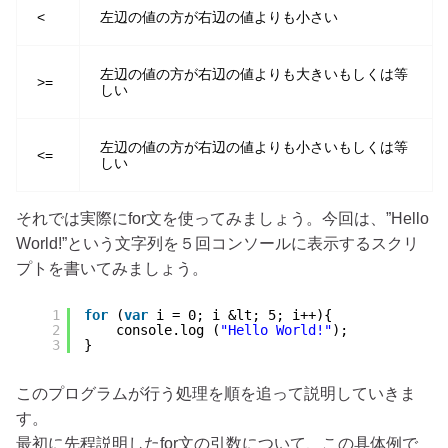
<
左辺の値の方が右辺の値よりも小さい
左辺の値の方が右辺の値よりも大きいもしくは等
>=
しい
左辺の値の方が右辺の値よりも小さいもしくは等
<=
しい
それでは実際にfor文を使ってみましょう。今回は、”Hello
World!”という文字列を５回コンソールに表示するスクリ
プトを書いてみましょう。
1
for
(
var
i = 0; i &lt; 5; i++){
2
console.log (
"Hello World!"
);
3
}
このプログラムが行う処理を順を追って説明していきま
す。
最初に先程説明したfor文の引数について、この具体例で