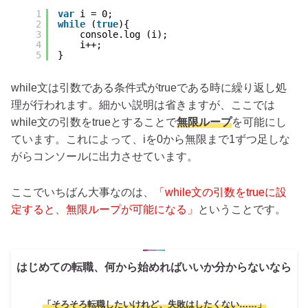
1
var
i = 0;
2
while
(
true
){
3
console.log (i);
4
i++;
5
}
while文は引数である条件式がtrueである時に繰り返し処
理が行われます。細かい説明は省きますが、ここでは
while文の引数をtrueとすることで
無限ループ
を可能にし
ています。これによって、iを0から無限まで1ずつ足しな
がらコンソールに出力させています。
ここでいちばん大事なのは、
「while文の引数をtrueに設
定すると、無限ループが可能になる」
ということです。
はじめての転職、何から始めればいいか分からないなら
「そろそろ転職したいけれど、失敗はしたくない……」