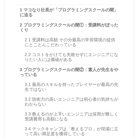
1
マコなり社長が「プログラミングスクールの闇」
に迫る
2
プログラミングスクールの闇①：受講料がぼった
くり
2.1
受講料は高額 その分最高の学習環境の提供
にとことんこだわっている
2.2
コストをかけても失敗せずにエンジニアにな
りたい人には価値がある
3
プログラミングスクールの闇②：素人が先生をや
っている
3.1
最高のスキルを持ったプレイヤーが最高の先
生ではない
3.2
技術力の高いエンジニアは初心者の気持ちが
わからない
3.3
教えるのが上手いエンジニアは採用が難しく
受講費用も高額になる
3.4
テックキャンプは「教えるプロ」が現場に立
って高い満足度を獲得している