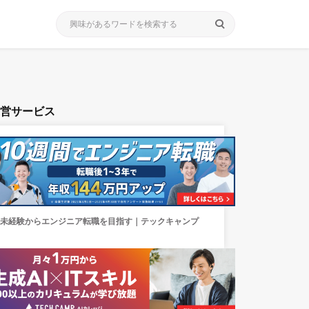
search
運営サービス
未経験からエンジニア転職を目指す｜テックキャンプ