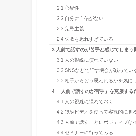
2.1
心配性
2.2
自分に自信がない
2.3
完璧主義
2.4
失敗を恐れすぎている
3
人前で話すのが苦手と感じてしまう
3.1
人の視線に慣れていない
3.2
SNSなどで話す機会が減ってい
3.3
相手からどう思われるかを気に
4
「人前で話すのが苦手」を克服する
4.1
人の視線に慣れておく
4.2
鏡やビデオを使って客観的に見
4.3
人前で話すことにポジティブな
4.4
セミナーに行ってみる