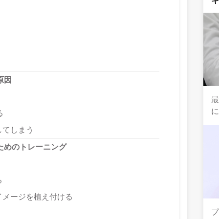
原因
最
る
してしまう
ためのトレーニング
る
イメージを植え付ける