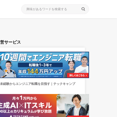
search
運営サービス
未経験からエンジニア転職を目指す｜テックキャンプ