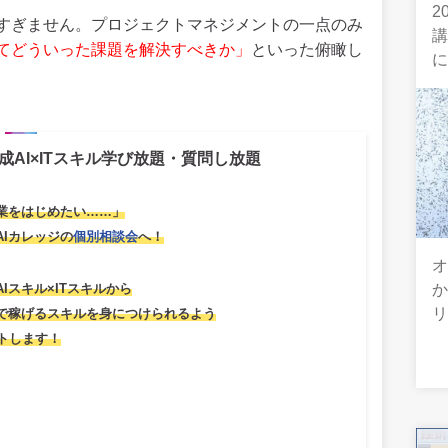
2
すぎません。プロジェクトマネジメントの一点のみ
てどういった課題を解決すべきか」
といった俯瞰し
成AI×ITスキル学び放題・質問し放題
業をはじめたい……」
AIカレッジの
個別相談会
へ！
オ
AIスキル×ITスキルから
で稼げるスキルを身につけられるよう
トします！