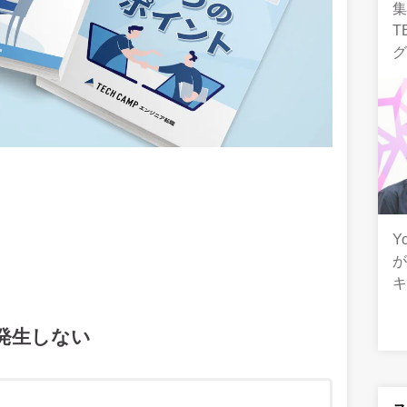
T
Y
発生しない