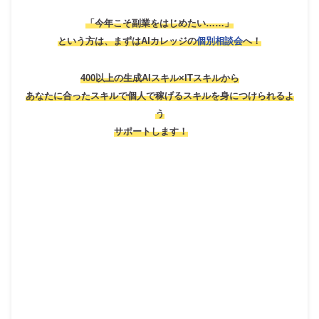
「今年こそ副業をはじめたい……」
という方は、
まずはAIカレッジの
個別相談会
へ！
400以上の生成AIスキル×ITスキルから
あなたに合ったスキルで個人で稼げるスキルを身につけられるよ
う
サポートします！