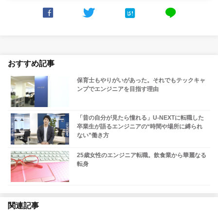



line
おすすめ記事
保育士もやりがいがあった。それでもテックキャ
ンプでエンジニアを目指す理由
「昔の自分が見たら憧れる」U-NEXTに転職した
卒業生が語るエンジニアの“時間や場所に縛られ
ない”働き方
25歳女性のエンジニア転職。飲食業から華麗なる
転身
関連記事