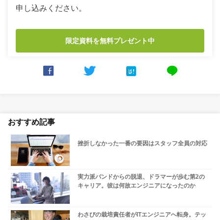
申し込みください。
限定資料を無料プレゼント中



line
おすすめ記事
挫折しなかった一番の要因はスタッフ全員の対応
実力派バンドからの脱退、ドラマーが歩む第2の
キャリア。彼は何故エンジニアになったのか
わさびの栽培責任者がITエンジニアへ転身。テッ