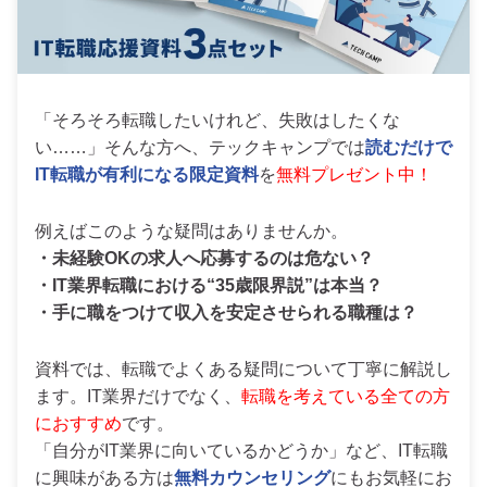
「そろそろ転職したいけれど、失敗はしたくな
い……」そんな方へ、テックキャンプでは
読むだけで
IT転職が有利になる限定資料
を
無料プレゼント中！
例えばこのような疑問はありませんか。
・未経験OKの求人へ応募するのは危ない？
・IT業界転職における“35歳限界説”は本当？
・手に職をつけて収入を安定させられる職種は？
資料では、転職でよくある疑問について丁寧に解説し
ます。IT業界だけでなく、
転職を考えている全ての方
におすすめ
です。
「自分がIT業界に向いているかどうか」など、IT転職
に興味がある方は
無料カウンセリング
にもお気軽にお