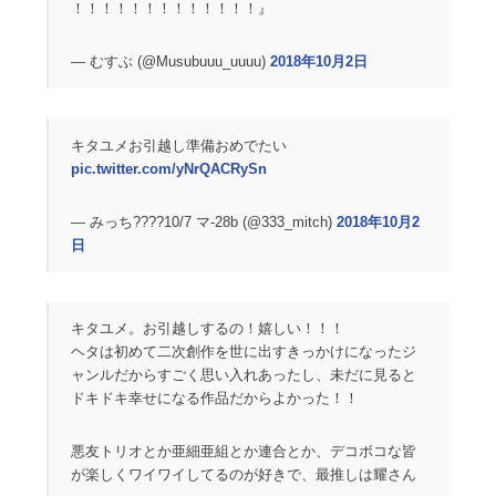
！！！！！！！！！！！！！』
— むすぶ (@Musubuuu_uuuu)
2018年10月2日
キタユメお引越し準備おめでたい
pic.twitter.com/yNrQACRySn
— みっち????10/7 マ-28b (@333_mitch)
2018年10月2
日
キタユメ。お引越しするの！嬉しい！！！
ヘタは初めて二次創作を世に出すきっかけになったジ
ャンルだからすごく思い入れあったし、未だに見ると
ドキドキ幸せになる作品だからよかった！！
悪友トリオとか亜細亜組とか連合とか、デコボコな皆
が楽しくワイワイしてるのが好きで、最推しは耀さん