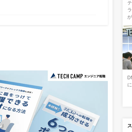
テ
D
に