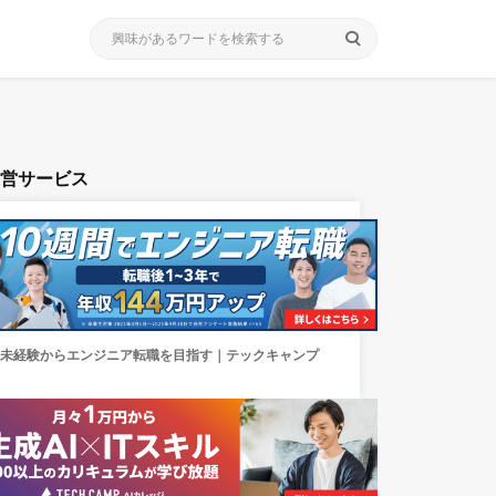
search
運営サービス
未経験からエンジニア転職を目指す｜テックキャンプ