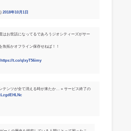
a)
2018年10月1日
度はお世話になってるであろうジオシティーズがサー
を魚拓かオフライン保存せねば！！
せ
https://t.co/qlxyT56imy
テンツが全て消える時が来たか… » サービス終了の
o/cLzgdEHLNc
ゲームの歴史を研究している人間にとって困ったこ