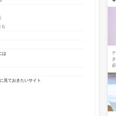
点
性も
には
前に見ておきたいサイト