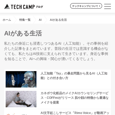
ホーム
特集一覧
AI
AIがある生活
AIがある生活
私たちの身近にも浸透しつつあるAI（人工知能）。その事例を紹
介した記事をまとめています。普段の生活では意識する機会がな
くても、私たちはAI技術に支えられて生きています。身近な事例
を知ることで、AIへの興味・関心が湧いてくるでしょう。
人工知能「Tay」の暴走問題から見るAI（人工知
能）との付き合い方
カネボウ化粧品のメイクAIカウンセリングサービ
ス・COFFmiがリリース 肌や顔の特徴から最適な
メイクを提案
AI文字起こしサービス「Rimo Voice」が動画アッ