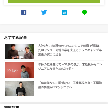



line
おすすめ記事
入社1年。未経験からのエンジニア転職で開花し
たUIセンス！先端企業を支えるテックキャンプ卒
業生の実力に迫る
年齢の壁を越えて～31歳の僕が、未経験からエン
ジニアになるための3ヶ月～
「偏差値なんて関係ない」工業高校出身・工場勤
務の男性がITエンジニアへ
関連記事