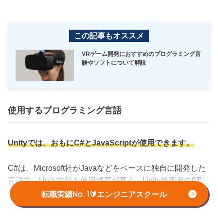
この記事もオススメ
VRゲーム開発におすすめのプログラミング言
語やソフトについて解説
使用するプログラミング言語
Unityでは、おもにC#とJavaScriptが使用できます。
C#は、Microsoft社がJavaなどをベースに独自に開発した
言語で、Unityで最も使用頻度が高く、Unity使用者の8割
がC#を使っているともいわれています。
転職実績No.1🔰エンジニアスクール