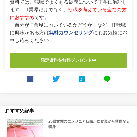
資料では、転職でよくある疑問について丁寧に解説し
ます。IT業界だけでなく、
転職を考えている全ての方
におすすめ
です。
「自分がIT業界に向いているかどうか」など、IT転職
に興味がある方は
無料カウンセリング
にもお気軽にお
申し込みください。
限定資料を無料プレゼント中



line
おすすめ記事
25歳女性のエンジニア転職。飲食業から華麗なる
転身