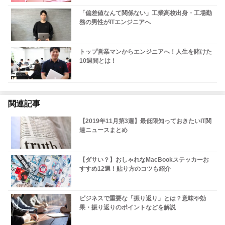
「偏差値なんて関係ない」工業高校出身・工場勤
務の男性がITエンジニアへ
トップ営業マンからエンジニアへ！人生を賭けた
10週間とは！
関連記事
【2019年11月第3週】最低限知っておきたいIT関
連ニュースまとめ
【ダサい？】おしゃれなMacBookステッカーお
すすめ12選！貼り方のコツも紹介
ビジネスで重要な「振り返り」とは？意味や効
果・振り返りのポイントなどを解説