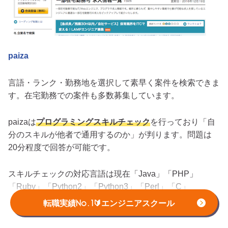
paiza
言語・ランク・勤務地を選択して素早く案件を検索できま
す。在宅勤務での案件も多数募集しています。
paizaは
プログラミングスキルチェック
を行っており「自
分のスキルが他者で通用するのか」が判ります。問題は
20分程度で回答が可能です。
スキルチェックの対応言語は現在「Java」「PHP」
「Ruby」「Python2」「Python3」「Perl」「C」
「C++」「C#」「JavaScript」「Objective-C」「Scala」
転職実績No.1🔰エンジニアスクール
「Go」「Swift」となっていて、主要言語はひととおりそ
ろえています。