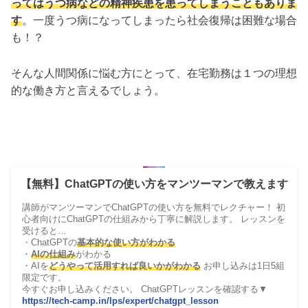
ってはうつ病などの精神疾患を患ってしまうこともありま
す
。一度うつ病になってしまったら社会復帰は困難な場合
も！？
そんな人間関係に悩む方にとって、在宅勤務は１つの理想
的な働き方と言えるでしょう。
【無料】ChatGPTの使い方をマンツーマンで教えます
講師がマンツーマンでChatGPTの使い方を無料でレクチャー！ 初
心者向けにChatGPTの仕組みから丁寧に解説します。 レッスンを
受けると…
・ChatGPTの
基本的な使い方がわかる
・
AIの仕組み
がわかる
・AIを
どうやって活用すれば良いかがわかる
お申し込みは1日5組
限定です。
今すぐお申し込みください。 ChatGPTレッスンを確認する▼
https://tech-camp.in/lps/expert/chatgpt_lesson