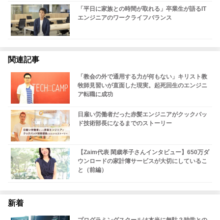
「平日に家族との時間が取れる」卒業生が語るIT
エンジニアのワークライフバランス
関連記事
「教会の外で通用する力が何もない」キリスト教
牧師見習いが直面した現実。起死回生のエンジニ
ア転職に成功
日雇い労働者だった赤髪エンジニアがクックパッ
ド技術部長になるまでのストーリー
【Zaim代表 閑歳孝子さんインタビュー】650万ダ
ウンロードの家計簿サービスが大切にしているこ
と（前編）
新着
プログラミングスクールは本当に無駄？独学との