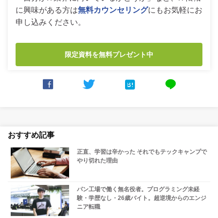
に興味がある方は
無料カウンセリング
にもお気軽にお
申し込みください。
限定資料を無料プレゼント中



line
おすすめ記事
正直、学習は辛かった それでもテックキャンプで
やり切れた理由
パン工場で働く無名役者。プログラミング未経
験・学歴なし・26歳バイト。超逆境からのエンジ
ニア転職