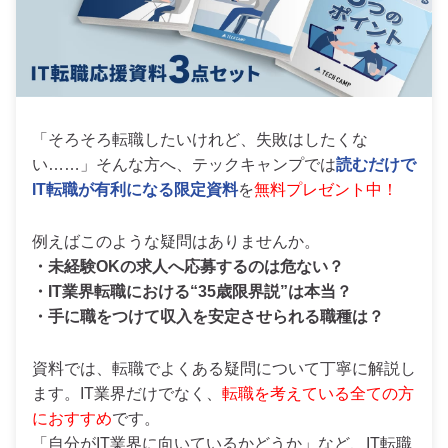
「そろそろ転職したいけれど、失敗はしたくな
い……」そんな方へ、テックキャンプでは
読むだけで
IT転職が有利になる限定資料
を
無料プレゼント中！
例えばこのような疑問はありませんか。
・未経験OKの求人へ応募するのは危ない？
・IT業界転職における“35歳限界説”は本当？
・手に職をつけて収入を安定させられる職種は？
資料では、転職でよくある疑問について丁寧に解説し
ます。IT業界だけでなく、
転職を考えている全ての方
におすすめ
です。
「自分がIT業界に向いているかどうか」など、IT転職