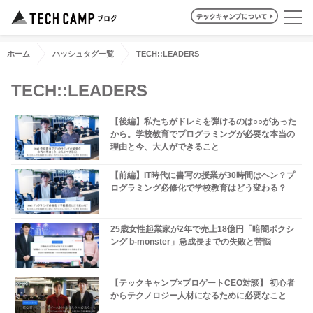
ホーム
ハッシュタグ一覧
TECH::LEADERS
TECH::LEADERS
【後編】私たちがドレミを弾けるのは○○があった
から。学校教育でプログラミングが必要な本当の
理由と今、大人ができること
【前編】IT時代に書写の授業が30時間はヘン？プ
ログラミング必修化で学校教育はどう変わる？
25歳女性起業家が2年で売上18億円「暗闇ボクシ
ング b-monster」急成長までの失敗と苦悩
【テックキャンプ×プロゲートCEO対談】 初心者
からテクノロジー人材になるために必要なこと