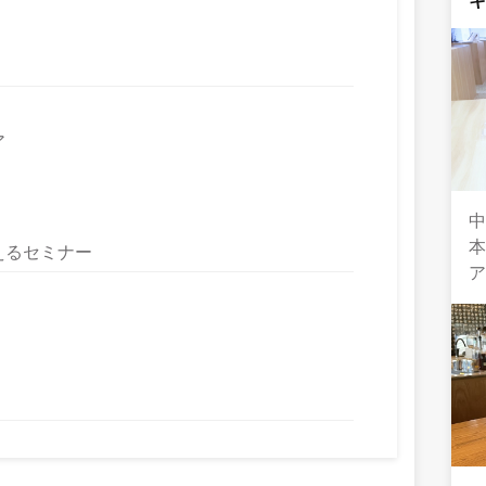
ア
本
えるセミナー