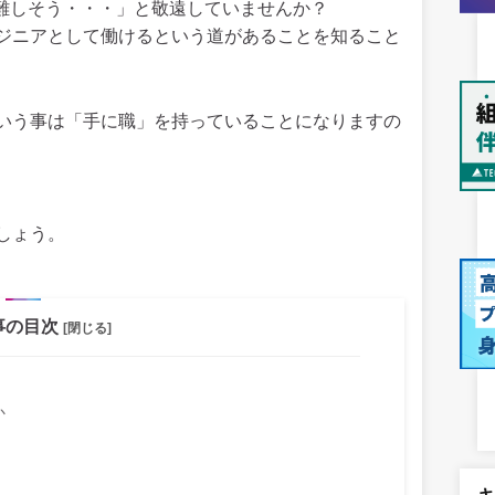
は難しそう・・・」と敬遠していませんか？
ジニアとして働けるという道があることを知ること
いう事は「手に職」を持っていることになりますの
しょう。
事の目次
[閉じる]
か