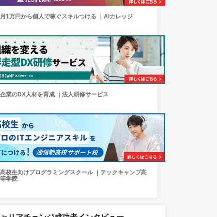
月1万円から個人で稼ぐスキルつける ｜AIカレッジ
企業のDX人材を育成 ｜法人研修サービス
高校生向けプログラミングスクール ｜テックキャンプ高
等学院