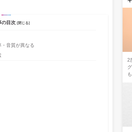
事の目次
[閉じる]
率・音質が異なる
素
2