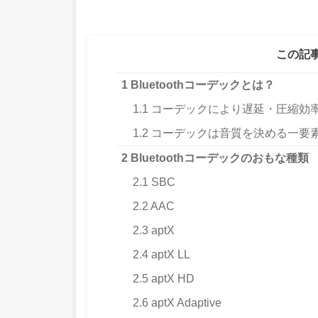
この記
1
Bluetoothコーデックとは？
1.1
コーデックにより遅延・圧縮効
1.2
コーデックは音質を決める一要
2
Bluetoothコーデックのおもな種類
2.1
SBC
2.2
AAC
2.3
aptX
2.4
aptX LL
2.5
aptX HD
2.6
aptX Adaptive