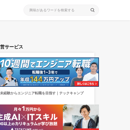
search
運営サービス
未経験からエンジニア転職を目指す｜テックキャンプ