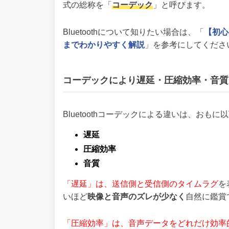
式の総称を「
コーデック
」と呼びます。
Bluetoothについて知りたい場合は、「
【初心
までわかりやすく解説
」を参考にしてくださ
コーデックにより遅延・圧縮効率・音質
Bluetoothコーデックによる違いは、おもに
遅延
圧縮効率
音質
「遅延」は、送信側と受信側のタイムラグ
を
いほど
映像と音声のズレが少なく
自然に鑑賞
「圧縮効率」は、音声データをどれだけ効率