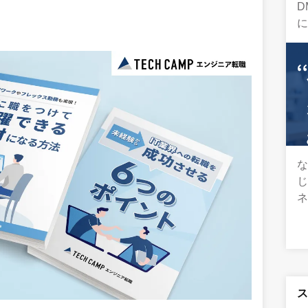
D
に
な