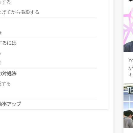
ョする
上げてから撮影する
法
するには
る
Y
す
の対処法
認する
効率アップ