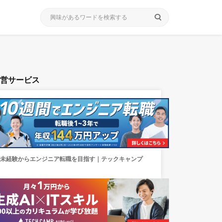
search
運営サービス
未経験からエンジニア転職を目指す｜テックキャンプ