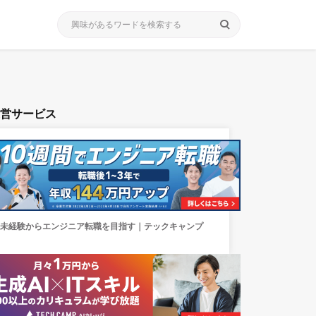
search
運営サービス
未経験からエンジニア転職を目指す｜テックキャンプ