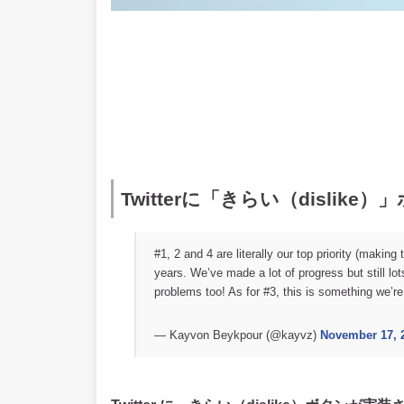
Twitterに「きらい（disli
#1, 2 and 4 are literally our top priority (makin
years. We’ve made a lot of progress but still lot
problems too! As for #3, this is something we’re
— Kayvon Beykpour (@kayvz)
November 17, 