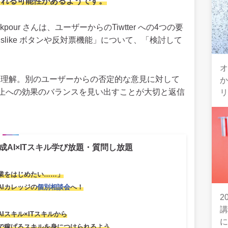
が実装される可能性があるようです。
Bekpour さんは、ユーザーからのTiwtter への4つの要
slike ボタンや反対票機能」について、「検討して
オ
りと理解。別のユーザーからの否定的な意見に対して
止への効果のバランスを見い出すことが大切と返信
成AI×ITスキル学び放題・質問し放題
業をはじめたい……」
AIカレッジの
個別相談会
へ！
2
AIスキル×ITスキルから
で稼げるスキルを身につけられるよう