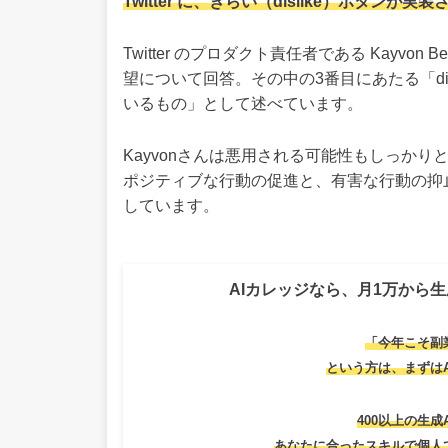
Twitter に、きらい（dislike）ボタン
Twitter のプロダクト責任者である Kayvon 
望について回答。その中の3番目にあたる「di
いるもの」として述べています。
Kayvonさんは悪用される可能性もしっか
ポジティブな行動の促進と、有害な行動の抑
しています。
AIカレッジなら、月1万から生
「今年こそ副
という方は、
まずは
400以上の生成
あなたに合ったスキルで個人