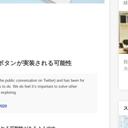
ke）」ボタンが実装される可能性
g the public conversation on Twitter) and has been for
s to do. We do feel it’s important to solve other
 exploring.
2020