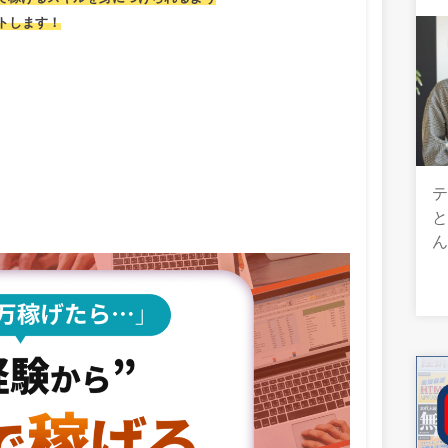
トします！
テ