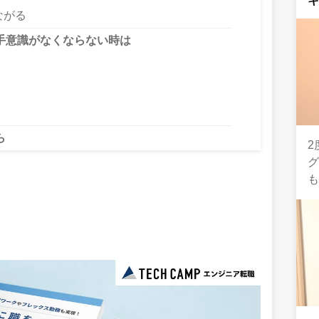
ながる
手意識がなくならない時は
ら
2