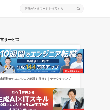
search
運営サービス
未経験からエンジニア転職を目指す｜テックキャンプ