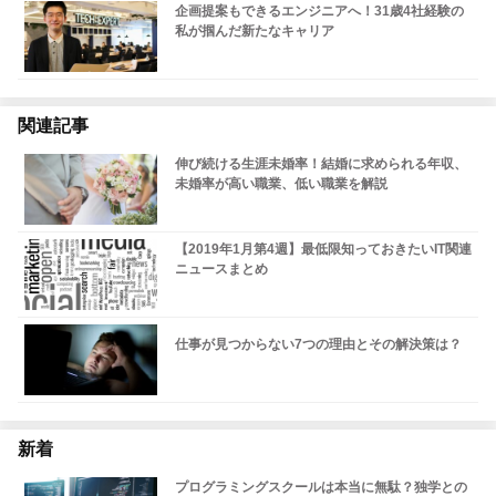
企画提案もできるエンジニアへ！31歳4社経験の
私が掴んだ新たなキャリア
関連記事
伸び続ける生涯未婚率！結婚に求められる年収、
未婚率が高い職業、低い職業を解説
【2019年1月第4週】最低限知っておきたいIT関連
ニュースまとめ
仕事が見つからない7つの理由とその解決策は？
新着
プログラミングスクールは本当に無駄？独学との