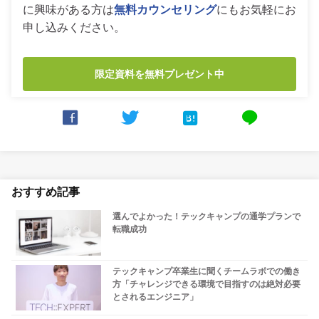
に興味がある方は
無料カウンセリング
にもお気軽にお
申し込みください。
限定資料を無料プレゼント中



line
おすすめ記事
選んでよかった！テックキャンプの通学プランで
転職成功
テックキャンプ卒業生に聞くチームラボでの働き
方「チャレンジできる環境で目指すのは絶対必要
とされるエンジニア」