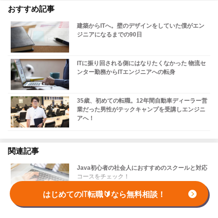
おすすめ記事
建築からITへ。壁のデザインをしていた僕がエン
ジニアになるまでの90日
ITに振り回される側にはなりたくなかった 物流セ
ンター勤務からITエンジニアへの転身
35歳、初めての転職。12年間自動車ディーラー営
業だった男性がテックキャンプを受講しエンジニ
アへ！
関連記事
Java初心者の社会人におすすめのスクールと対応
コースをチェック！
はじめてのIT転職🔰なら無料相談！
ビジネスキャリア検定とは？試験分野・レベル・
メリット・対策など解説