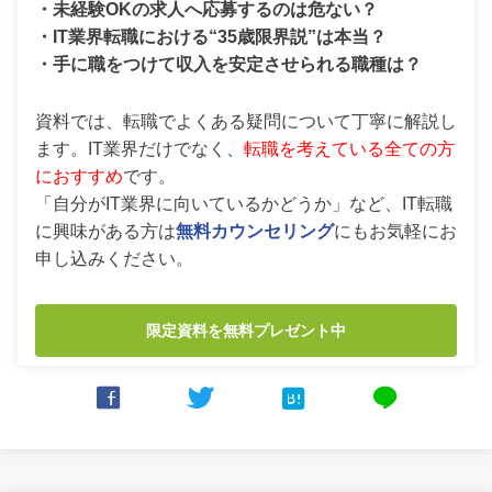
・未経験OKの求人へ応募するのは危ない？
・IT業界転職における“35歳限界説”は本当？
・手に職をつけて収入を安定させられる職種は？
資料では、転職でよくある疑問について丁寧に解説し
ます。IT業界だけでなく、
転職を考えている全ての方
におすすめ
です。
「自分がIT業界に向いているかどうか」など、IT転職
に興味がある方は
無料カウンセリング
にもお気軽にお
申し込みください。
限定資料を無料プレゼント中



line