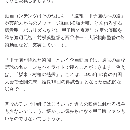
くりと観戦しましょう。
動画コンテンツはその他にも、「速報！甲子園のへの道」
や芸能人からのメッセージ動画(松坂大輔、とんねるず石
橋貴明、バカリズムなど)、甲子園で春夏計５度の優勝を
誇る渡辺元智・前横浜監督と西谷浩一・大阪桐蔭監督の対
談動画など、充実しています。
「甲子園が揺れた瞬間」という企画動画では、過去の高校
野球の名シーンをハイライトで観ることができます。例え
ば、「坂東・村椿の熱投」。これは、1958年の春の四国
大会で激闘の末「延長18回の再試合」となった伝説的な
試合です。
普段のテレビ中継ではこういった過去の映像に触れる機会
も少ないでしょう。懐かしい気持ちになる甲子園ファンも
いるのではないでしょうか。