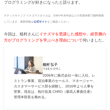
プログラミングが好きになったと語ります。
※テックキャンプ イナズマスタイルは、GWや年末年始などの長期休暇で随時開催
しています。最新情報は
公式サイト
をご確認ください。
今回は、植村さんに
イナズマを受講した感想や、経営層の
方がプログラミングを学ぶべき理由について
伺いました。
植村 弘子
うえむら ひろこ
2006年に株式会社一休に入社。レ
ストラン事業、宿泊事業のセールス、マネージャー、
カスタマーサービス部を経験し、2016年より人事を
管掌。現在は、執行役員 CHRO（最高人事責任者）
管理本部長を務める。