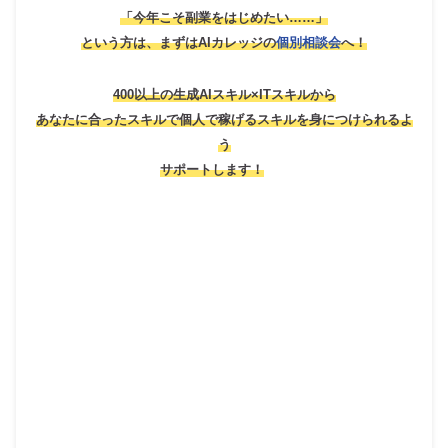
「今年こそ副業をはじめたい……」
という方は、
まずはAIカレッジの
個別相談会
へ！
400以上の生成AIスキル×ITスキルから
あなたに合ったスキルで個人で稼げるスキルを身につけられるよ
う
サポートします！