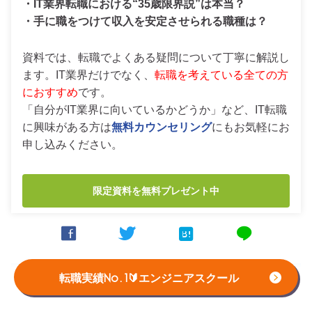
・IT業界転職における“35歳限界説”は本当？
・手に職をつけて収入を安定させられる職種は？
資料では、転職でよくある疑問について丁寧に解説し
ます。IT業界だけでなく、
転職を考えている全ての方
におすすめ
です。
「自分がIT業界に向いているかどうか」など、IT転職
に興味がある方は
無料カウンセリング
にもお気軽にお
申し込みください。
限定資料を無料プレゼント中



line
テックキャンプ イナズマコースは、2020年3月2日に「テック
転職実績No.1🔰エンジニアスクール
キャンプ イナズマスタイル」に名称が変わりました。