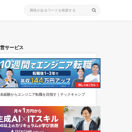
search
運営サービス
未経験からエンジニア転職を目指す｜テックキャンプ