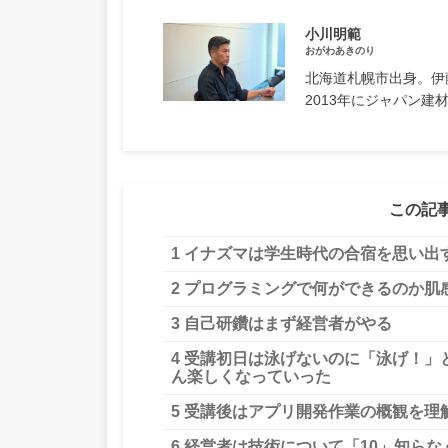
小川明範
おがわあきのり
北海道札幌市出身。伊
2013年にジャパン
この記
1
イナズマは学生時代の合宿を思い出
2
プログラミングで何ができるのか肌
3
自己研鑽はまず経営者がやる
4
受講初日は泳げないのに「泳げ！」
ん楽しくなっていった
5
受講後はアプリ開発作業の概観を理
6
経営者は技術について「10」知らな