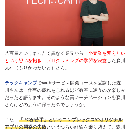
八百屋というまったく異なる業界から、
小売業を変えたい
という想いを抱き、プログラミングの学習を決意
した
森川
太斗（もりかわたいと）さん
。
テックキャンプ
でWebサービス開発コースを受講した森
川さんは、仕事の疲れを忘れるほど教室に通うのが楽しみ
だったと語ります。そのような高いモチベーションを森川
さんはどのように保ったのでしょうか。
また、
「PCが苦手」というコンプレックスやオリジナル
アプリの開発の失敗
というつらい経験を乗り越えて、森川