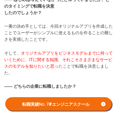
のタイミングで転職を決意
したのでしょうか？
一番の決め手としては、
今回オリジナルアプリを作成した
ことでユーザーがシンプルに使え
るものを作ることの難し
さを実感したことです。
そして、
オリジナルアプリをビジネスモデルまでに持って
いくために、
IT
に関する知識、
それこそさまざまなサービ
スのモデルを知りたいと思った
ことで転職を決意しまし
た。
―― どちらの企業に転職しましたか？
株式会社アルケミーというスタートアップのSIerです。
転職実績No.1🔰エンジニアスクール
CS・Webデザイン・システム開発など、幅広い案件があ
ります。