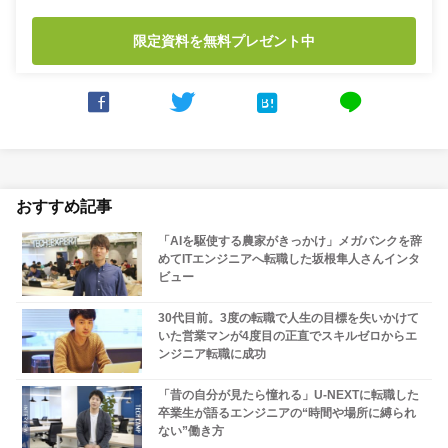
限定資料を無料プレゼント中



line
おすすめ記事
「AIを駆使する農家がきっかけ」メガバンクを辞
めてITエンジニアへ転職した坂根隼人さんインタ
ビュー
30代目前。3度の転職で人生の目標を失いかけて
いた営業マンが4度目の正直でスキルゼロからエ
ンジニア転職に成功
「昔の自分が見たら憧れる」U-NEXTに転職した
卒業生が語るエンジニアの“時間や場所に縛られ
ない”働き方