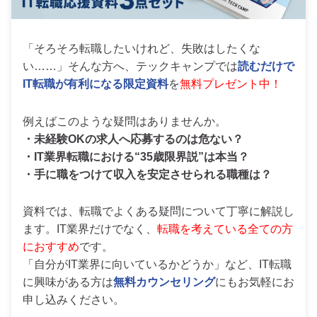
「そろそろ転職したいけれど、失敗はしたくな
い……」そんな方へ、テックキャンプでは
読むだけで
IT転職が有利になる限定資料
を
無料プレゼント中！
例えばこのような疑問はありませんか。
・未経験OKの求人へ応募するのは危ない？
・IT業界転職における“35歳限界説”は本当？
・手に職をつけて収入を安定させられる職種は？
資料では、転職でよくある疑問について丁寧に解説し
ます。IT業界だけでなく、
転職を考えている全ての方
におすすめ
です。
「自分がIT業界に向いているかどうか」など、IT転職
に興味がある方は
無料カウンセリング
にもお気軽にお
申し込みください。