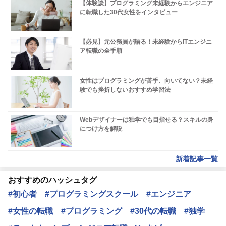
【体験談】プログラミング未経験からエンジニア
に転職した30代女性をインタビュー
【必見】元公務員が語る！未経験からITエンジニ
ア転職の全手順
女性はプログラミングが苦手、向いてない？未経
験でも挫折しないおすすめ学習法
Webデザイナーは独学でも目指せる？スキルの身
につけ方を解説
新着記事一覧
おすすめのハッシュタグ
#初心者
#プログラミングスクール
#エンジニア
#女性の転職
#プログラミング
#30代の転職
#独学