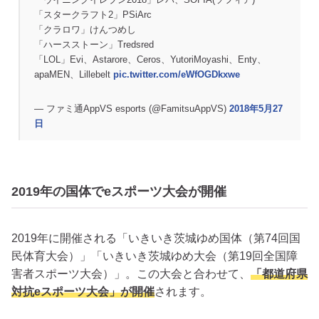
「スタークラフト2」PSiArc
「クラロワ」けんつめし
「ハースストーン」Tredsred
「LOL」Evi、Astarore、Ceros、YutoriMoyashi、Enty、
apaMEN、Lillebelt
pic.twitter.com/eWfOGDkxwe
— ファミ通AppVS esports (@FamitsuAppVS)
2018年5月27
日
2019年の国体でeスポーツ大会が開催
2019年に開催される「いきいき茨城ゆめ国体（第74回国
民体育大会）」「いきいき茨城ゆめ大会（第19回全国障
害者スポーツ大会）」。この大会と合わせて、
「都道府県
対抗eスポーツ大会」が開催
されます。