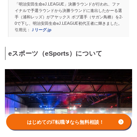
「明治安田生命eJ.LEAGUE」決勝ラウンドが行われ、ファ
イナルで予選ラウンドから決勝ラウンドに進出したかーる選
手（浦和レッズ）がアヤックス ボブ選手（サガン鳥栖）を2-
0で下し、明治安田生命eJ.LEAGUE初代王者に輝きました。
引用元：
Ｊリーグ.jp
eスポーツ（eSports）について
はじめてのIT転職🔰なら無料相談！