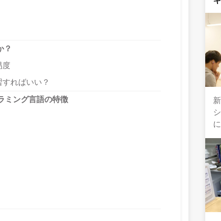
か？
易度
習すればいい？
ラミング言語の特徴
シ