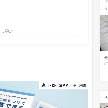
り
して学ぶ
最