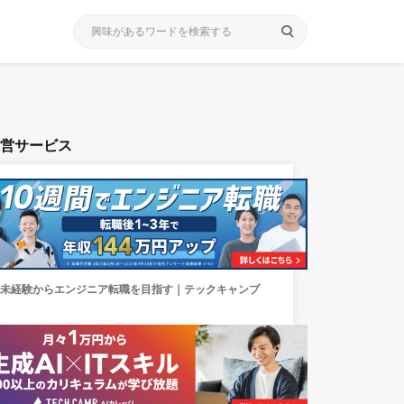
search
運営サービス
未経験からエンジニア転職を目指す｜テックキャンプ