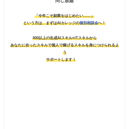
問し放題
「今年こそ副業をはじめたい……」
という方は、
まずはAIカレッジの
個別相談会
へ！
400以上の生成AIスキル×ITスキルから
あなたに合ったスキルで個人で稼げるスキルを身につけられるよ
う
サポートします！