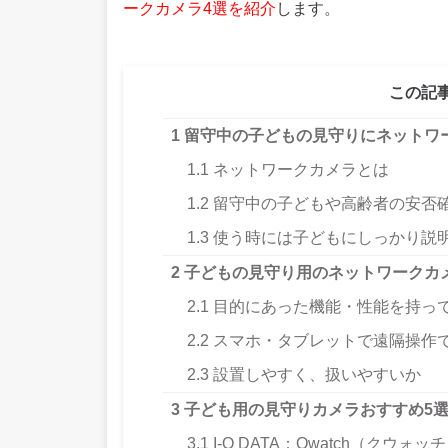
ークカメラ4選を紹介
します。
この記
1
留守中の子どもの見守りにネットワ
1.1
ネットワークカメラとは
1.2
留守中の子どもや高齢者の安否
1.3
使う時には子どもにしっかり説
2
子どもの見守り用のネットワークカ
2.1
目的にあった機能・性能を持っ
2.2
スマホ・タブレットで遠隔操作
2.3
設置しやすく、扱いやすいか
3
子ども用の見守りカメラおすすめ5
3.1
I-O DATA：Qwatch（クウォッ