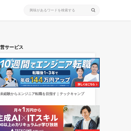
search
運営サービス
未経験からエンジニア転職を目指す｜テックキャンプ