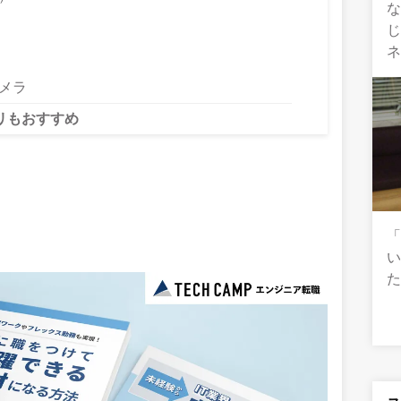
な
カメラ
リもおすすめ
「