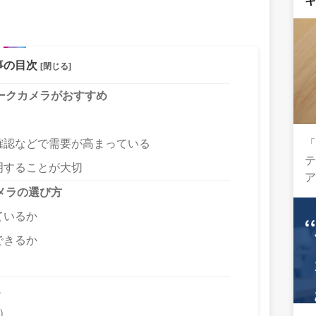
事の目次
[閉じる]
ークカメラがおすすめ
確認などで需要が高まっている
テ
明することが大切
メラの選び方
ているか
できるか
選
チ）