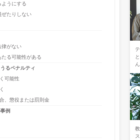
るようにする
混ぜたりしない
法律がない
テ
あたる可能性がある
うるペナルティ
く可能性
く
合、懲役または罰則金
の事例
教