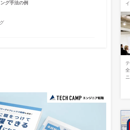
ング手法の例
グ
テ
全