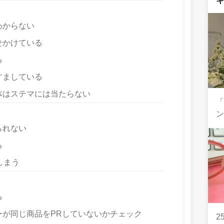
わからない
せかけている
る
すましている
体はステマには当たらない
「
ン
られない
る
しまう
る
が同じ商品をPRしていないかチェック
2