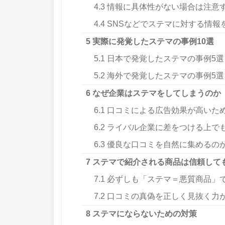
4.3
情報に具体性がない場合は注意
4.4
SNSなどでステマに対する情報
5
実際に発覚したステマの事例10選
5.1
日本で発覚したステマの事例5選
5.2
海外で発覚したステマの事例5選
6
なぜ企業はステマをしてしまうのか
6.1
口コミによる広告効果が高いた
6.2
ライバル企業に差をつける上で
6.3
優良な口コミを自然に集めるの
7
ステマで紹介される商品は信頼して
7.1
必ずしも「ステマ＝悪質商品」
7.2
口コミの真偽を正しく見抜く力
8
ステマにならないための対策