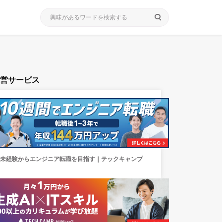
search
運営サービス
未経験からエンジニア転職を目指す｜テックキャンプ