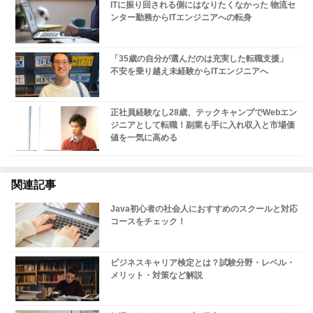
ITに振り回される側にはなりたくなかった 物流セ
ンター勤務からITエンジニアへの転身
「35歳の自分が選んだのは充実した転職支援」
不安を乗り越え未経験からITエンジニアへ
正社員経験なし28歳、テックキャンプでWebエン
ジニアとして転職！副業も手に入れ収入と市場価
値を一気に高める
関連記事
Java初心者の社会人におすすめのスクールと対応
コースをチェック！
ビジネスキャリア検定とは？試験分野・レベル・
メリット・対策など解説