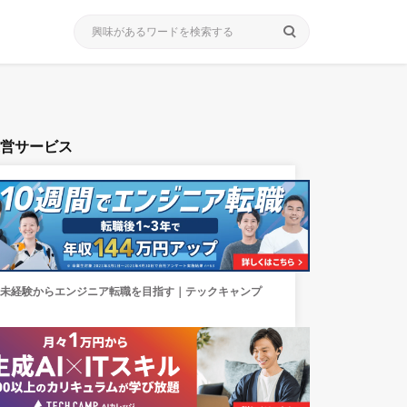
search
運営サービス
未経験からエンジニア転職を目指す｜テックキャンプ