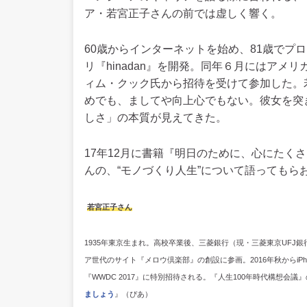
ア・若宮正子さんの前では虚しく響く。
60歳からインターネットを始め、81歳でプログ
リ『hinadan』を開発。同年６月にはアメリカ
ィム・クック氏から招待を受けて参加した。
めでも、ましてや向上心でもない。彼女を突
しさ」の本質が見えてきた。
17年12月に書籍『明日のために、心にたく
んの、“モノづくり人生”について語ってもら
若宮正子さん
1935年東京生まれ。高校卒業後、三菱銀行（現・三菱東京UFJ
ア世代のサイト『メロウ倶楽部』の創設に参画。2016年秋からiPh
『WWDC 2017』に特別招待される。『人生100年時代構想会
ましょう
』（ぴあ）