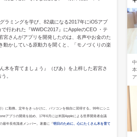
ラミングを学び、82歳になる2017年にiOSアプ
で行われた『WWDC2017』にAppleのCEO ・テ
若宮さんがアプリを開発したのは、名声やお金のた
き動かしている原動力を聞くと、「モノづくりの楽
さん木を育てましょう』（ぴあ）を上梓した若宮さ
本
おう。
銀行）に勤務。定年をきっかけに、パソコンを独自に習得する。99年にシニ
oneアプリの開発を始め、17年6月には米国Appleによる世界開発者会議
議』の最年長有識者メンバー。著書に『
明日のために、心にたくさん木を育て