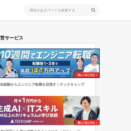
search
運営サービス
未経験からエンジニア転職を目指す｜テックキャンプ