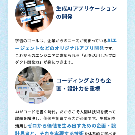
生成AIアプリケーション
の開発
AIエ
学習のゴールは、企業からのニーズが高まっている
ージェントなどのオリジナルアプリ開発
です。
これからのエンジニアに求められる「AIを活用したプロ
ダクト開発力」が身につきます。
コーディングよりも企
画・設計力を重視
AIがコードを書く時代。だからこそ人間は技術を使って
課題を解決し、価値を創造する力が必要です。生成AIを
ゼロから価値を生み出すための企画・設
活用し
計思考と、それを実現する技術
を体系的に学べま