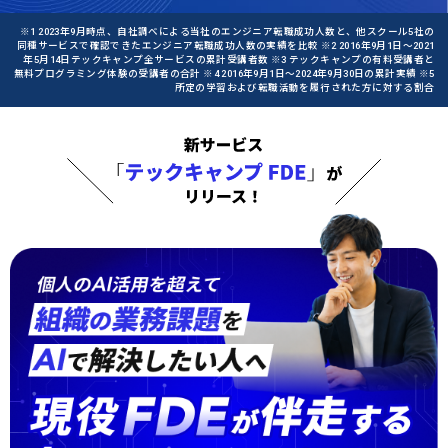
※1 2023年9月時点、自社調べによる当社のエンジニア転職成功人数と、他スクール5社の
同種サービスで確認できたエンジニア転職成功人数の実績を比較 ※2 2016年9月1日〜2021
年5月14日テックキャンプ全サービスの累計受講者数 ※3 テックキャンプの有料受講者と
無料プログラミング体験の受講者の合計 ※4 2016年9月1日〜2024年9月30日の累計実績 ※5
所定の学習および転職活動を履行された方に対する割合