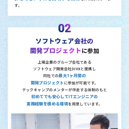
す。
02
ソフトウェア会社の
開発プロジェクト
に参加
上場企業のグループ会社である
ソフトウェア開発会社DIVXと提携し
最大1ヶ月間の
同社での
開発プロジェクト
に参加が可能です。
テックキャンプのメンターが伴走する体制のもと
初めてでも安心してITエンジニアの
実務経験を積める環境
を用意しています。