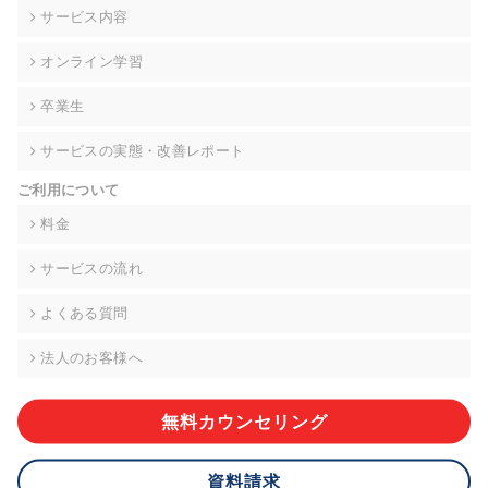
の契約を交わし、適切な管理を実施させます。
サービス内容
6. 個人情報の開示等の請求 ご本人様は、当社に対してご自身の
オンライン学習
個人情報の開示等(利用目的の通知、開示、内容の訂正・追加・
削除、利用の停止または消去、第三者への提供の停止)に関し
卒業生
て、下記の当社問合わせ窓口に申し出ることができます。その
際、当社はお客様ご本人を確認させていただいたうえで、合理
サービスの実態・改善レポート
的な期間内に対応いたします。ただし、申請が本人確認が不可
能な場合や、個人情報保護法の定める要件を満たさない場合等
ご利用について
により、ご希望に添えない場合があります。 なお、アクセスロ
グなどの個人情報以外の情報については、原則として開示等は
料金
いたしません。
サービスの流れ
【お問合せ窓口】
株式会社div 個人情報問合せ窓口
よくある質問
〒107-0052 東京都港区赤坂8-4-14 青山タワープレイス6階
メールアドレス:privacy_policy@di-v.co.jp
法人のお客様へ
7. 個人情報を提供されることの任意性について
ご本人様が当社に個人情報を提供されるかどうかは任意による
無料カウンセリング
ものです。 ただし、必要な項目をいただけない場合、適切な対
応ができない場合があります。
資料請求