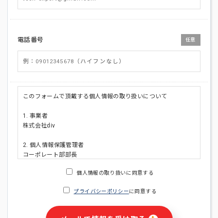
電話番号
任意
このフォームで頂戴する個人情報の取り扱いについて
1. 事業者
株式会社div
2. 個人情報保護管理者
コーポレート部部長
連絡先:メールアドレス:privacy_policy@di-v.co.jp
個人情報の取り扱いに同意する
3. 個人情報の利用目的
プライバシーポリシー
に同意する
・ご請求された資料の送付のため
・本人(法人の場合は担当者)への連絡含むお問い合わせ対応の
ため