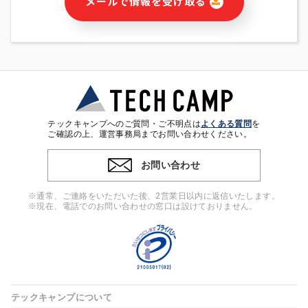
メールで情報を受け取る
・本サービス及び本サービスに関連する情報(当社及び第三者の
サービス又は商品等の広告配信・宣伝を含みますが、それらに
限定されません)の提供又はそれらに関する連絡のため
・メールマガジンその他の情報の送信
・本人(法人の場合は担当者)の行動、性別、当社ウェブサイト
内のアクセス履歴などを用いた広告の配信
・個人(法人の場合は担当者)を識別できない形式に加工した統
計情報の作成および利用
・上記の利用目的に付随する目的
テックキャンプへのご質問・ご不明点は
よくある質問
を
※上記の利用目的に基づいた本人への連絡及び配信について
ご確認の上、運営事務局までお問い合わせください。
は、電子メール等の電子媒体を含みます。
お問い合わせ
4. 個人情報の第三者提供
当社の担当者等及び本サービス利用者同士がコミュニケーショ
※通常、ご連絡をいただいた後、2営業日以内に返信いたします。
ンをとるために、氏名等の一部の情報をサービス内で使用する
※現在、電話でのお問い合わせの窓口は設けておりません。
チャットツールで発信することにより、本サービスの他の利用
者等に提供することがあります。
5. 個人情報取扱いの委託
当社は事業運営上、前項利用目的の範囲に限って個人情報を外
部に委託することがあります。この場合、個人情報保護水準の
高い委託先を選定し、個人情報の適正管理・機密保持について
テックキャンプについて