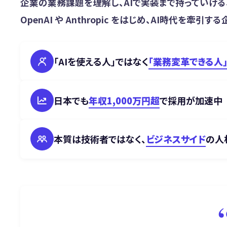
企業の業務課題を理解し、AIで実装まで持っていける
OpenAI や Anthropic をはじめ、AI時代を牽
「AIを使える人」ではなく
「業務変革できる人
日本でも
年収1,000万円超
で採用が加速中
本質は技術者ではなく、
ビジネスサイド
の人