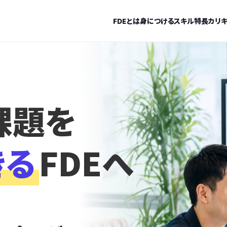
FDEとは
身につけるスキル
特長
カリ
課題を
きる
FDEへ