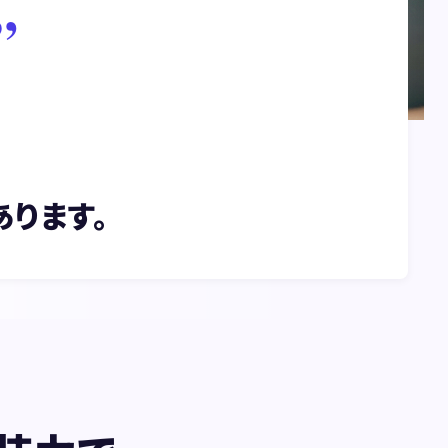
”
あります。