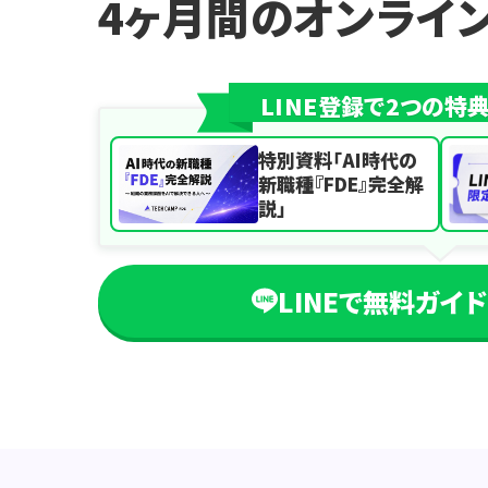
4ヶ月間のオンライ
LINE登録で2つの特
特別資料「AI時代の
新職種『FDE』完全解
説」
LINEで無料ガイ