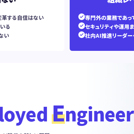
変革する自信はない
専門外の業務であって
ている
セキュリティや運用
ない
社内AI推進リーダー
E
loyed
ngineer