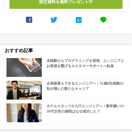
限定資料を無料プレゼント中



line
おすすめ記事
未経験からプログラミングを習得。エンジニアと
お客様を繋げるカスタマーサポートへ転身
企画提案もできるエンジニアへ！31歳4社経験の
私が掴んだ新たなキャリア
ホテルスタッフからITエンジニアへ！数学嫌いの
30代女性の挑戦はなぜ成功した？