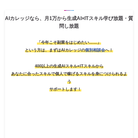
AIカレッジなら、月1万から生成AI×ITスキル学び放題・質
問し放題
「今年こそ副業をはじめたい……」
という方は、
まずはAIカレッジの
個別相談会
へ！
400以上の生成AIスキル×ITスキルから
あなたに合ったスキルで個人で稼げるスキルを身につけられるよ
う
サポートします！