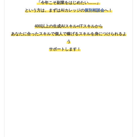
「今年こそ副業をはじめたい……」
という方は、
まずはAIカレッジの
個別相談会
へ！
400以上の生成AIスキル×ITスキルから
あなたに合ったスキルで個人で稼げるスキルを身につけられるよ
う
サポートします！