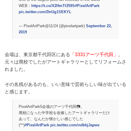
WEB：
https://t.co/X2HmTt359S
#PixelArtPark
pic.twitter.com/DnUg1SEKYL
— PixelArtPark@11/24 (@pixelartpark)
September 22,
2019
会場は、東京都千代田区にある
「3331アーツ千代田」
。
元々は廃校でしたがアートギャラリーとしてリフォームさ
れました。
その名残があるのも、いい意味で芸術らしい味が出ている
と感じます。
PixelArtPark5会場のアーツ千代田📷。
廃校になった中学校を改修したアートギャラリーだけ
あって、なんだか懐かしい感じでした
(^^)
#PixelArtPark
pic.twitter.com/ndkbjJapwz