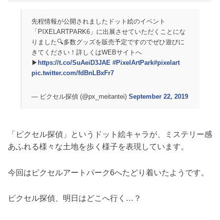
先程情報が公開されましたドット絵のイベント
「PIXELARTPARK6」に出展させていただくことにな
りました🔍多数グッズを販売予定ですのでぜひ遊びに
きてください！詳しくはWEBサイトへ
▶︎
https://t.co/SuAeiD3JAE
#PixelArtPark
#pixelart
pic.twitter.com/fdBnLBxFr7
— ピクセル探偵 (@px_meitantei)
September 22, 2019
「ピクセル探偵」というドット絵キャラが、ミステリー感
あふれる様々な土地を歩く様子を表現しています。
今回はピクセルアートパーク6へたどり着いたようです。
ピクセル探偵、明日はどこへ行く…？