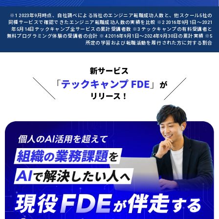
※1 2023年9月時点、自社調べによる当社のエンジニア転職成功人数と、他スクール5社の
同種サービスで確認できたエンジニア転職成功人数の実績を比較 ※2 2016年9月1日〜2021
年5月14日テックキャンプ全サービスの累計受講者数 ※3 テックキャンプの有料受講者と
無料プログラミング体験の受講者の合計 ※4 2016年9月1日〜2024年9月30日の累計実績 ※5
所定の学習および転職活動を履行された方に対する割合