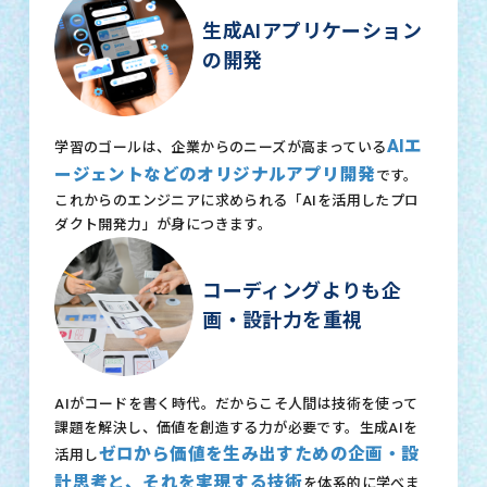
生成AIアプリケーション
の開発
AIエ
学習のゴールは、企業からのニーズが高まっている
ージェントなどのオリジナルアプリ開発
です。
これからのエンジニアに求められる「AIを活用したプロ
ダクト開発力」が身につきます。
コーディングよりも企
画・設計力を重視
AIがコードを書く時代。だからこそ人間は技術を使って
課題を解決し、価値を創造する力が必要です。生成AIを
ゼロから価値を生み出すための企画・設
活用し
計思考と、それを実現する技術
を体系的に学べま