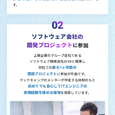
す。
02
ソフトウェア会社の
開発プロジェクト
に参加
上場企業のグループ会社である
ソフトウェア開発会社DIVXと提携し
最大1ヶ月間の
同社での
開発プロジェクト
に参加が可能です。
テックキャンプのメンターが伴走する体制のもと
初めてでも安心してITエンジニアの
実務経験を積める環境
を用意しています。