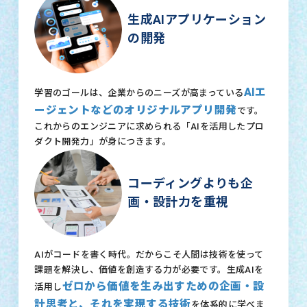
生成AIアプリケーション
の開発
AIエ
学習のゴールは、企業からのニーズが高まっている
ージェントなどのオリジナルアプリ開発
です。
これからのエンジニアに求められる「AIを活用したプロ
ダクト開発力」が身につきます。
コーディングよりも企
画・設計力を重視
AIがコードを書く時代。だからこそ人間は技術を使って
課題を解決し、価値を創造する力が必要です。生成AIを
ゼロから価値を生み出すための企画・設
活用し
計思考と、それを実現する技術
を体系的に学べま