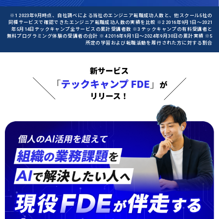
※1 2023年9月時点、自社調べによる当社のエンジニア転職成功人数と、他スクール5社の
同種サービスで確認できたエンジニア転職成功人数の実績を比較 ※2 2016年9月1日〜2021
年5月14日テックキャンプ全サービスの累計受講者数 ※3 テックキャンプの有料受講者と
無料プログラミング体験の受講者の合計 ※4 2016年9月1日〜2024年9月30日の累計実績 ※5
所定の学習および転職活動を履行された方に対する割合