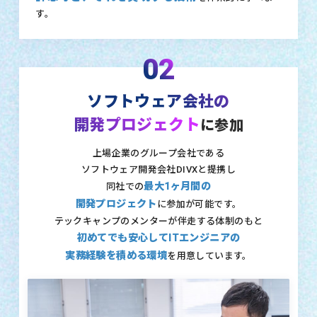
す。
02
ソフトウェア会社の
開発プロジェクト
に参加
上場企業のグループ会社である
ソフトウェア開発会社DIVXと提携し
最大1ヶ月間の
同社での
開発プロジェクト
に参加が可能です。
テックキャンプのメンターが伴走する体制のもと
初めてでも安心してITエンジニアの
実務経験を積める環境
を用意しています。