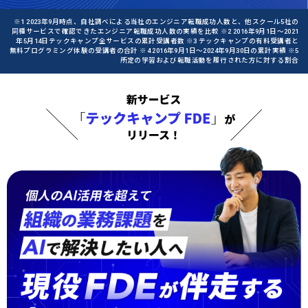
※1 2023年9月時点、自社調べによる当社のエンジニア転職成功人数と、他スクール5社の
同種サービスで確認できたエンジニア転職成功人数の実績を比較 ※2 2016年9月1日〜2021
年5月14日テックキャンプ全サービスの累計受講者数 ※3 テックキャンプの有料受講者と
無料プログラミング体験の受講者の合計 ※4 2016年9月1日〜2024年9月30日の累計実績 ※5
所定の学習および転職活動を履行された方に対する割合