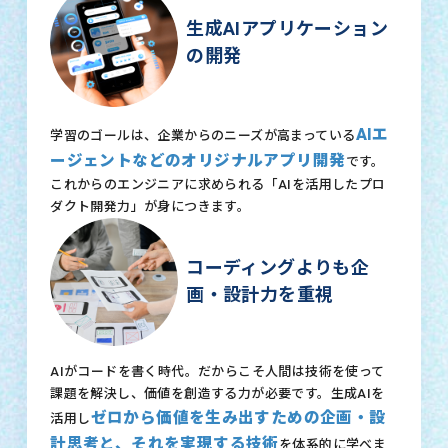
生成AIアプリケーション
の開発
AIエ
学習のゴールは、企業からのニーズが高まっている
ージェントなどのオリジナルアプリ開発
です。
これからのエンジニアに求められる「AIを活用したプロ
ダクト開発力」が身につきます。
コーディングよりも企
画・設計力を重視
AIがコードを書く時代。だからこそ人間は技術を使って
課題を解決し、価値を創造する力が必要です。生成AIを
ゼロから価値を生み出すための企画・設
活用し
計思考と、それを実現する技術
を体系的に学べま