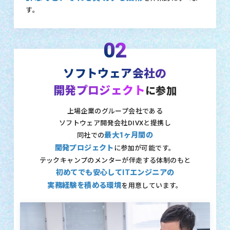
す。
02
ソフトウェア会社の
開発プロジェクト
に参加
上場企業のグループ会社である
ソフトウェア開発会社DIVXと提携し
最大1ヶ月間の
同社での
開発プロジェクト
に参加が可能です。
テックキャンプのメンターが伴走する体制のもと
初めてでも安心してITエンジニアの
実務経験を積める環境
を用意しています。