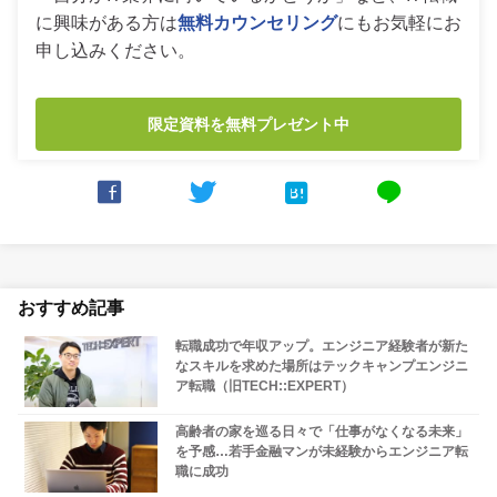
に興味がある方は
無料カウンセリング
にもお気軽にお
申し込みください。
限定資料を無料プレゼント中



line
おすすめ記事
転職成功で年収アップ。エンジニア経験者が新た
なスキルを求めた場所はテックキャンプエンジニ
ア転職（旧TECH::EXPERT）
高齢者の家を巡る日々で「仕事がなくなる未来」
を予感…若手金融マンが未経験からエンジニア転
職に成功