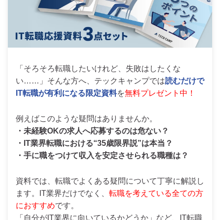
「そろそろ転職したいけれど、失敗はしたくな
い……」そんな方へ、テックキャンプでは
読むだけで
IT転職が有利になる限定資料
を
無料プレゼント中！
例えばこのような疑問はありませんか。
・未経験OKの求人へ応募するのは危ない？
・IT業界転職における“35歳限界説”は本当？
・手に職をつけて収入を安定させられる職種は？
資料では、転職でよくある疑問について丁寧に解説し
ます。IT業界だけでなく、
転職を考えている全ての方
におすすめ
です。
「自分がIT業界に向いているかどうか」など、IT転職