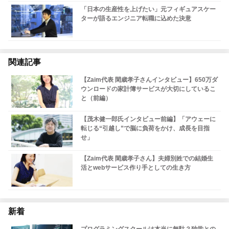
「日本の生産性を上げたい」元フィギュアスケー
ターが語るエンジニア転職に込めた決意
関連記事
【Zaim代表 閑歳孝子さんインタビュー】650万ダ
ウンロードの家計簿サービスが大切にしているこ
と（前編）
【茂木健一郎氏インタビュー前編】「アウェーに
転じる“引越し”で脳に負荷をかけ、成長を目指
せ」
【Zaim代表 閑歳孝子さん】夫婦別姓での結婚生
活とwebサービス作り手としての生き方
新着
プログラミングスクールは本当に無駄？独学との